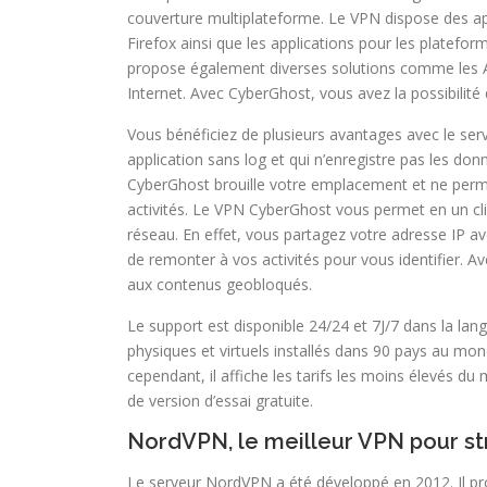
couverture multiplateforme. Le VPN dispose des ap
Firefox ainsi que les applications pour les platefo
propose également diverses solutions comme les A
Internet. Avec CyberGhost, vous avez la possibilité
Vous bénéficiez de plusieurs avantages avec le serv
application sans log et qui n’enregistre pas les do
CyberGhost brouille votre emplacement et ne permet
activités. Le VPN CyberGhost vous permet en un cl
réseau. En effet, vous partagez votre adresse IP av
de remonter à vos activités pour vous identifier. 
aux contenus geobloqués.
Le support est disponible 24/24 et 7J/7 dans la l
physiques et virtuels installés dans 90 pays au mo
cependant, il affiche les tarifs les moins élevés du
de version d’essai gratuite.
NordVPN, le meilleur VPN pour s
Le serveur NordVPN a été développé en 2012. Il p