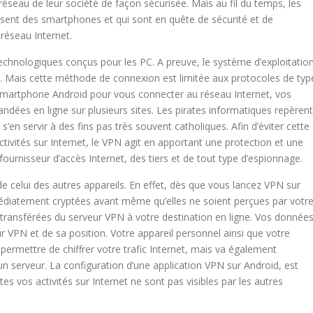
réseau de leur société de façon sécurisée. Mais au fil du temps, les
ilisent des smartphones et qui sont en quête de sécurité et de
réseau Internet.
chnologiques conçus pour les PC. A preuve, le système d’exploitatio
N. Mais cette méthode de connexion est limitée aux protocoles de typ
 smartphone Android pour vous connecter au réseau Internet, vos
ées en ligne sur plusieurs sites. Les pirates informatiques repèrent
s’en servir à des fins pas très souvent catholiques. Afin d’éviter cette
ctivités sur Internet, le VPN agit en apportant une protection et une
e fournisseur d’accès Internet, des tiers et de tout type d’espionnage.
 celui des autres appareils. En effet, dès que vous lancez VPN sur
diatement cryptées avant même qu’elles ne soient perçues par votr
 transférées du serveur VPN à votre destination en ligne. Vos donnée
 VPN et de sa position. Votre appareil personnel ainsi que votre
 permettre de chiffrer votre trafic Internet, mais va également
n serveur. La configuration d’une application VPN sur Android, est
tes vos activités sur Internet ne sont pas visibles par les autres