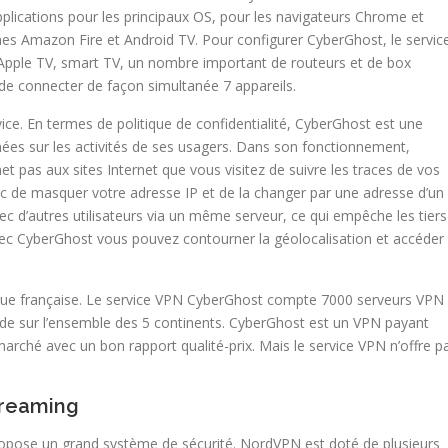
plications pour les principaux OS, pour les navigateurs Chrome et
rmes Amazon Fire et Android TV. Pour configurer CyberGhost, le servic
pple TV, smart TV, un nombre important de routeurs et de box
 de connecter de façon simultanée 7 appareils.
ice. En termes de politique de confidentialité, CyberGhost est une
nnées sur les activités de ses usagers. Dans son fonctionnement,
 pas aux sites Internet que vous visitez de suivre les traces de vos
ic de masquer votre adresse IP et de la changer par une adresse d’un
ec d’autres utilisateurs via un même serveur, ce qui empêche les tiers
Avec CyberGhost vous pouvez contourner la géolocalisation et accéder
angue française. Le service VPN CyberGhost compte 7000 serveurs VPN
nde sur l’ensemble des 5 continents. CyberGhost est un VPN payant
 marché avec un bon rapport qualité-prix. Mais le service VPN n’offre p
treaming
ropose un grand système de sécurité. NordVPN est doté de plusieurs